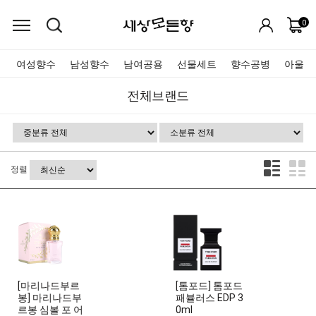
0
여성향수
남성향수
남여공용
선물세트
향수공병
아울렛
전체브랜드
정렬
[마리나드부르
[톰포드] 톰포드
봉] 마리나드부
패뷸러스 EDP 3
르봉 심볼 포 어
0ml