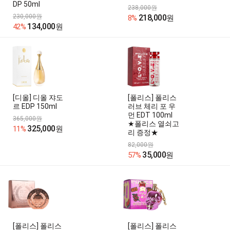
DP 50ml
238,000원
230,000원
218,000
8%
원
134,000
42%
원
[디올] 디올 쟈도
[폴리스] 폴리스
르 EDP 150ml
러브 체리 포 우
먼 EDT 100ml
365,000원
★폴리스 열쇠고
325,000
11%
원
리 증정★
82,000원
35,000
57%
원
[폴리스] 폴리스
[폴리스] 폴리스