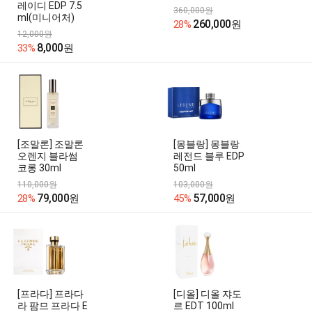
레이디 EDP 7.5
360,000원
ml(미니어처)
260,000
28%
원
12,000원
8,000
33%
원
[조말론] 조말론
[몽블랑] 몽블랑
오렌지 블라썸
레전드 블루 EDP
코롱 30ml
50ml
110,000원
103,000원
79,000
57,000
28%
원
45%
원
[프라다] 프라다
[디올] 디올 쟈도
라 팜므 프라다 E
르 EDT 100ml