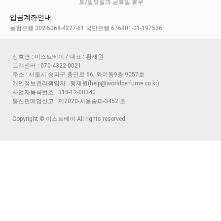
토/일요일과 공휴일 휴무
입금계좌안내
농협은행 302-5068-4227-61 국민은행 676901-01-197536
상호명 : 이스트베이 / 대표 : 황재원
고객센터 : 070-4322-0021
주소 : 서울시 송파구 충민로 66, 와이동9층 9057호
개인정보관리책임자 : 황재원(help@worldperfume.co.kr)
사업자등록번호 : 318-12-00340
통신판매업신고 : 제2020-서울송파-3452 호
Copyright © 이스트베이 All rights reserved.