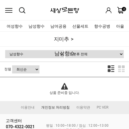
0
여성향수
남성향수
남여공용
선물세트
향수공병
아울렛
지미추
남성향수
정렬
상품 준비중 입니다.
이용안내
개인정보 처리방침
이용약관
PC VER
고객센터
평일 : 10:00~18:00 / 점심 : 12:00~13:00
070-4322-0021