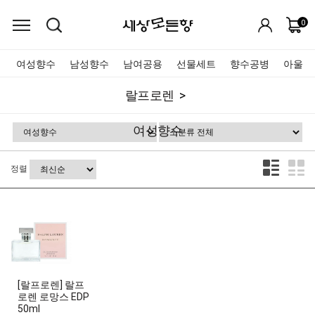
0
여성향수
남성향수
남여공용
선물세트
향수공병
아울렛
랄프로렌
여성향수
정렬
[랄프로렌] 랄프
로렌 로망스 EDP
50ml