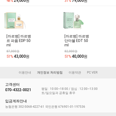
29,000
79,000
48%
원
31%
원
[까르뱅] 까르뱅
[까르뱅] 까르뱅
르 파퓸 EDP 50
단마블 EDT 50
ml
ml
87,000원
82,000원
43,000
40,000
51%
원
51%
원
이용안내
개인정보 처리방침
이용약관
PC VER
고객센터
평일 : 10:00~18:00 / 점심 : 12:00~13:00
070-4322-0021
토/일요일과 공휴일 휴무
입금계좌안내
농협은행 302-5068-4227-61 국민은행 676901-01-197536