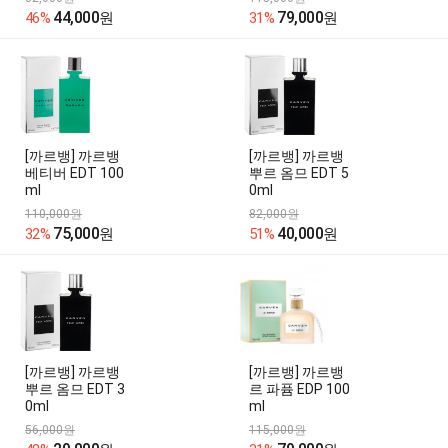
44,000
79,000
46%
원
31%
원
[까르뱅] 까르뱅
[까르뱅] 까르뱅
베티버 EDT 100
뿌르 옴므 EDT 5
ml
0ml
110,000원
82,000원
75,000
40,000
32%
원
51%
원
[까르뱅] 까르뱅
[까르뱅] 까르뱅
뿌르 옴므 EDT 3
르 파퓸 EDP 100
0ml
ml
56,000원
115,000원