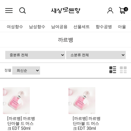
0
여성향수
남성향수
남여공용
선물세트
향수공병
아울렛
까르뱅
정렬
[까르뱅] 까르뱅
[까르뱅] 까르뱅
단마블 드 머스
단마블 드 머스
크 EDT 50ml
크 EDT 30ml