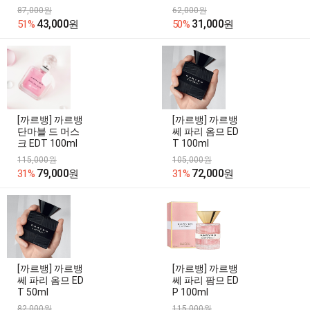
87,000원
62,000원
43,000
31,000
51%
원
50%
원
[까르뱅] 까르뱅
[까르뱅] 까르뱅
단마블 드 머스
쎄 파리 옴므 ED
크 EDT 100ml
T 100ml
115,000원
105,000원
79,000
72,000
31%
원
31%
원
[까르뱅] 까르뱅
[까르뱅] 까르뱅
쎄 파리 옴므 ED
쎄 파리 팜므 ED
T 50ml
P 100ml
82,000원
115,000원