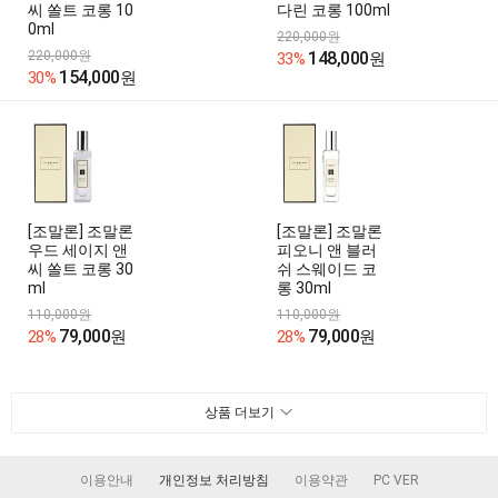
씨 쏠트 코롱 10
다린 코롱 100ml
0ml
220,000원
220,000원
148,000
33%
원
154,000
30%
원
[조말론] 조말론
[조말론] 조말론
우드 세이지 앤
피오니 앤 블러
씨 쏠트 코롱 30
쉬 스웨이드 코
ml
롱 30ml
110,000원
110,000원
79,000
79,000
28%
원
28%
원
상품 더보기
이용안내
개인정보 처리방침
이용약관
PC VER