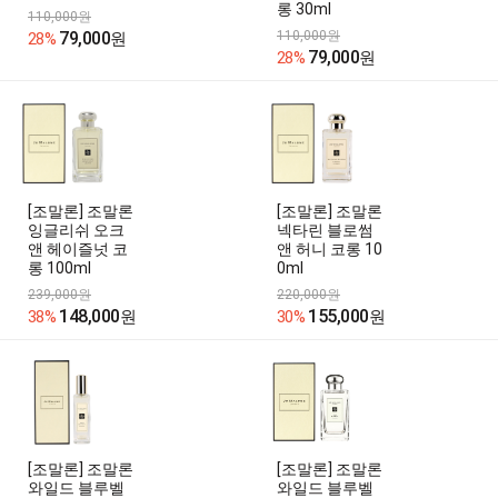
롱 30ml
110,000원
79,000
110,000원
28%
원
79,000
28%
원
[조말론] 조말론
[조말론] 조말론
잉글리쉬 오크
넥타린 블로썸
앤 헤이즐넛 코
앤 허니 코롱 10
롱 100ml
0ml
239,000원
220,000원
148,000
155,000
38%
원
30%
원
[조말론] 조말론
[조말론] 조말론
와일드 블루벨
와일드 블루벨