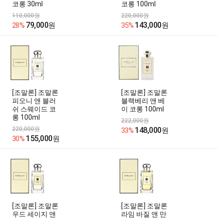
코롱 30ml
코롱 100ml
110,000원
220,000원
79,000
143,000
28%
원
35%
원
[조말론] 조말론
[조말론] 조말론
피오니 앤 블러
블랙베리 앤 베
쉬 스웨이드 코
이 코롱 100ml
롱 100ml
222,000원
220,000원
148,000
33%
원
155,000
30%
원
[조말론] 조말론
[조말론] 조말론
우드 세이지 앤
라임 바질 앤 만