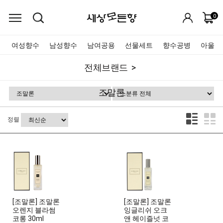
0
여성향수
남성향수
남여공용
선물세트
향수공병
아울렛
전체브랜드
조말론
정렬
[조말론] 조말론
[조말론] 조말론
오렌지 블라썸
잉글리쉬 오크
코롱 30ml
앤 헤이즐넛 코