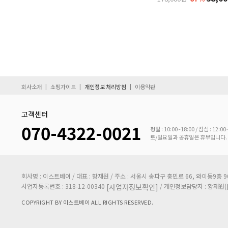
베르사체
(34)
벤츠
(1)
벤틀리
보테가베네타
(1)
부쉐론
(1)
|
|
|
회사소개
쇼핑가이드
개인정보 처리방침
이용약관
불가리
(16)
고객센터
빈스 카뮤토
(3)
070-4322-0021
평일 : 10:00~18:00 / 점심 : 12:00
살바도르달리
(1)
토/일요일과 공휴일은 휴무입니다.
샤리올
스윗던
(3)
회사명 : 이스트베이 / 대표 : 황재원 / 주소 : 서울시 송파구 충민로 66, 와이동9층 9057
사업자등록번호 : 318-12-00340
/ 개인정보담당자 : 황재원(
[사업자정보확인]
아가타
COPYRIGHT BY 이스트베이 ALL RIGHTS RESERVED.
아라미스