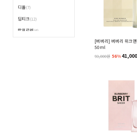
디올
(7)
딥티크
(12)
랄프로렌
(6)
[버버리] 버버리 위크앤
랑방
(10)
50ml
람보르기니
41,00
56%
93,000원
랑세
랑콤
(2)
로샤스
(7)
롤리타렘피카
(4)
리플레이
(4)
르라보
마리나드부르봉
(28)