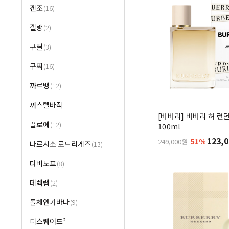
겐조
(16)
겔랑
(2)
구딸
(3)
구찌
(16)
까르뱅
(12)
까스텔바작
[버버리] 버버리 허 런던
끌로에
(12)
100ml
123,0
51%
249,000원
나르시소 로드리게즈
(13)
다비도프
(8)
데렉램
(2)
돌체앤가바나
(9)
디스퀘어드²