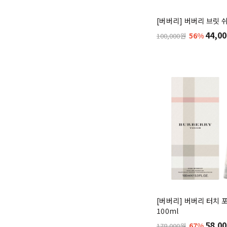
마크제이콥스
(11)
[버버리] 버버리 브릿 쉬
44,00
메모
56%
100,000원
메종 마르지엘라
(20)
모노템
(9)
모브쌩
(1)
모스키노
(11)
몽블랑
(11)
미우미우
바이레도
(3)
발렌티노
(1)
[버버리] 버버리 터치 포
버버리
(14)
100ml
58,00
67%
178,000원