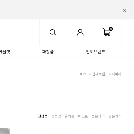
0
아울렛
화장품
전체브랜드
HOME
전체브랜드
버버리
>
>
신상품
상품명
클릭순
베스트
높은가격
낮은가격