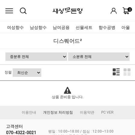
0
여성향수
남성향수
남여공용
선물세트
향수공병
아울렛
디스퀘어드²
정렬
상품 준비중 입니다.
이용안내
개인정보 처리방침
이용약관
PC VER
고객센터
평일 : 10:00~18:00 / 점심 : 12:00~13:00
070-4322-0021