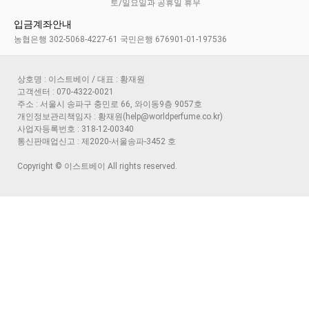
토/일요일과 공휴일 휴무
입금계좌안내
농협은행 302-5068-4227-61 국민은행 676901-01-197536
상호명 : 이스트베이 / 대표 : 황재원
고객센터 : 070-4322-0021
주소 : 서울시 송파구 충민로 66, 와이동9층 9057호
개인정보관리책임자 : 황재원(help@worldperfume.co.kr)
사업자등록번호 : 318-12-00340
통신판매업신고 : 제2020-서울송파-3452 호
Copyright © 이스트베이 All rights reserved.