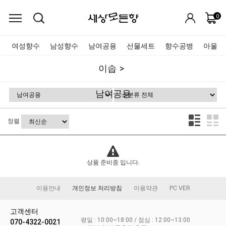
0
여성향수
남성향수
남여공용
선물세트
향수공병
아울렛
이솝
남여공용
정렬
상품 준비중 입니다.
이용안내
개인정보 처리방침
이용약관
PC VER
고객센터
평일 : 10:00~18:00 / 점심 : 12:00~13:00
070-4322-0021