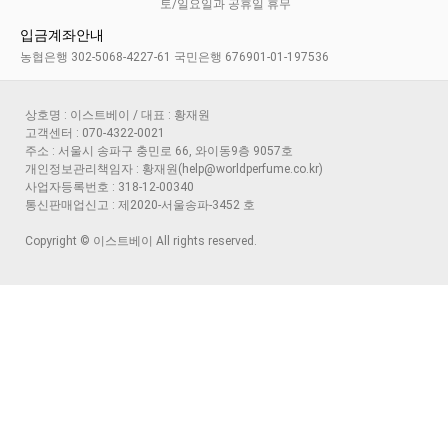
토/일요일과 공휴일 휴무
입금계좌안내
농협은행 302-5068-4227-61 국민은행 676901-01-197536
상호명 : 이스트베이 / 대표 : 황재원
고객센터 : 070-4322-0021
주소 : 서울시 송파구 충민로 66, 와이동9층 9057호
개인정보관리책임자 : 황재원(help@worldperfume.co.kr)
사업자등록번호 : 318-12-00340
통신판매업신고 : 제2020-서울송파-3452 호
Copyright © 이스트베이 All rights reserved.