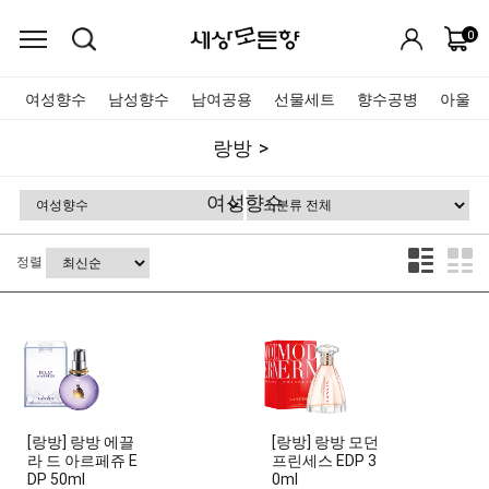
0
여성향수
남성향수
남여공용
선물세트
향수공병
아울렛
랑방
여성향수
정렬
[랑방] 랑방 에끌
[랑방] 랑방 모던
라 드 아르페쥬 E
프린세스 EDP 3
DP 50ml
0ml