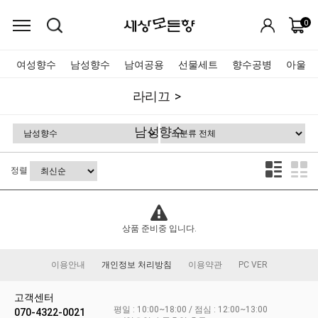
0
여성향수
남성향수
남여공용
선물세트
향수공병
아울렛
라리끄
남성향수
정렬
상품 준비중 입니다.
이용안내
개인정보 처리방침
이용약관
PC VER
고객센터
평일 : 10:00~18:00 / 점심 : 12:00~13:00
070-4322-0021