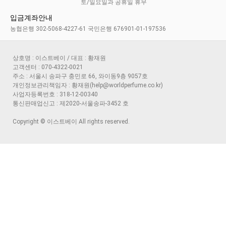
토/일요일과 공휴일 휴무
입금계좌안내
농협은행 302-5068-4227-61 국민은행 676901-01-197536
상호명 : 이스트베이 / 대표 : 황재원
고객센터 : 070-4322-0021
주소 : 서울시 송파구 충민로 66, 와이동9층 9057호
개인정보관리책임자 : 황재원(help@worldperfume.co.kr)
사업자등록번호 : 318-12-00340
통신판매업신고 : 제2020-서울송파-3452 호
Copyright © 이스트베이 All rights reserved.