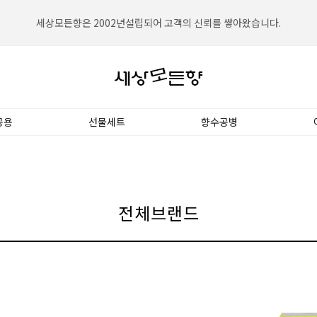
세상모든향은 2002년설립되어 고객의 신뢰를 쌓아왔습니다.
세상모든향은 대한민국 NO.1향수전문쇼핑몰입니다.
공용
선물세트
향수공병
전체브랜드