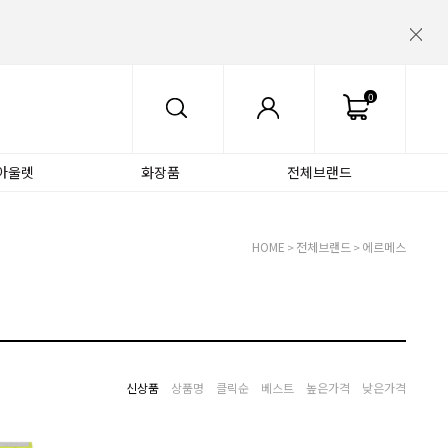
0
아울렛
화장품
전체브랜드
HOME
전체브랜드
에르메스
>
>
신상품
상품명
클릭순
베스트
높은가격
낮은가격