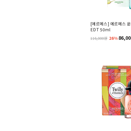
마크제이콥스
(11)
메모
[에르메스] 에르메스 운
EDT 50ml
메종 마르지엘라
(20)
86,00
26%
116,000원
모노템
(9)
모브쌩
(1)
모스키노
(11)
몽블랑
(11)
미우미우
바이레도
(3)
발렌티노
(1)
버버리
(14)