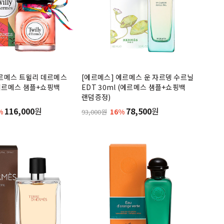
에르메스 트윌리 데르메스
[에르메스] 에르메스 운 자르뎅 수르닐
 (에르메스 샘플+쇼핑백
EDT 30ml (에르메스 샘플+쇼핑백
랜덤증정)
116,000
원
78,500
원
%
16%
93,000원