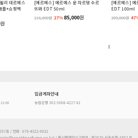
트윌리 데르메스
[에르메스] 에르메스 운 자르뎅 수르
[에르메스] 에
 샘플+쇼핑백
뜨와 EDT 50ml
EDT 100ml
85,000
원
27%
47
116,000원
209,000원
0
원
1
입금계좌안내
농협은행 302-5068-4227-61
~13:00
호 / 전화 : 070-4322-0021
) / 통신판매업신고번호 : 제2020-서울송파-3452 호
help@worldperfume.co.kr