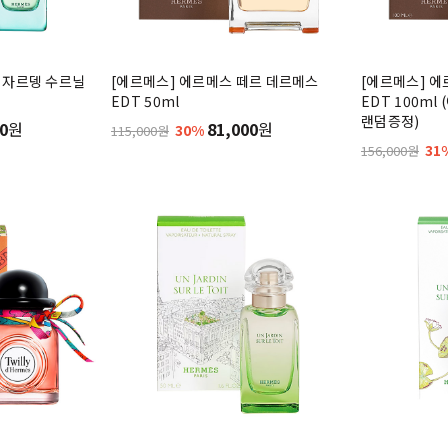
 자르뎅 수르닐
[에르메스] 에르메스 떼르 데르메스
[에르메스] 
EDT 50ml
EDT 100m
랜덤증정)
0
원
81,000
원
30%
115,000원
31
156,000원