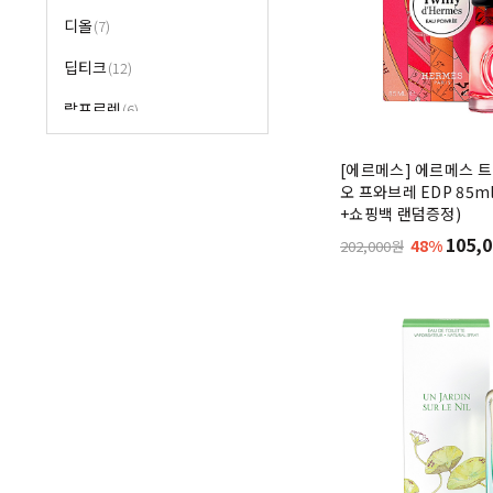
디올
(7)
딥티크
(12)
랄프로렌
(6)
랑방
(10)
[에르메스] 에르메스 
오 프와브레 EDP 85m
람보르기니
+쇼핑백 랜덤증정)
랑세
105,0
48%
202,000원
랑콤
(2)
로샤스
(7)
롤리타렘피카
(4)
리플레이
(4)
르라보
마리나드부르봉
(28)