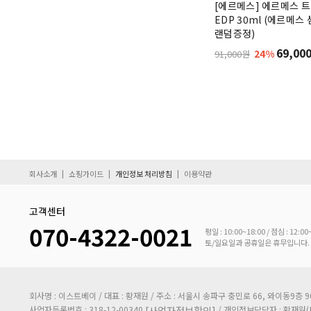
베르사체
(34)
[에르메스] 에르메스 
EDP 30ml (에르메스
벤츠
(1)
랜덤증정)
69,00
벤틀리
24%
91,000원
보테가베네타
(1)
부쉐론
(1)
불가리
(16)
빈스 카뮤토
(3)
|
|
|
회사소개
쇼핑가이드
개인정보 처리방침
이용약관
살바도르달리
(1)
고객센터
샤리올
070-4322-0021
평일 : 10:00~18:00 / 점심 : 12:00
스윗던
(3)
토/일요일과 공휴일은 휴무입니다.
아가타
아라미스
회사명 : 이스트베이 / 대표 : 황재원 / 주소 : 서울시 송파구 충민로 66, 와이동9층 9057
사업자등록번호 : 318-12-00340
/ 개인정보담당자 : 황재원(
[사업자정보확인]