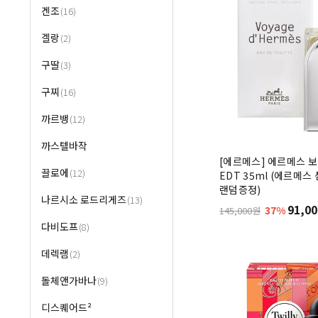
겐조
(16)
겔랑
(2)
구딸
(3)
구찌
(16)
까르뱅
(12)
까스텔바작
[에르메스] 에르메스 
끌로에
(12)
EDT 35ml (에르메스
랜덤증정)
나르시소 로드리게즈
(13)
91,00
37%
145,000원
다비도프
(8)
데렉램
(2)
돌체앤가바나
(9)
디스퀘어드²