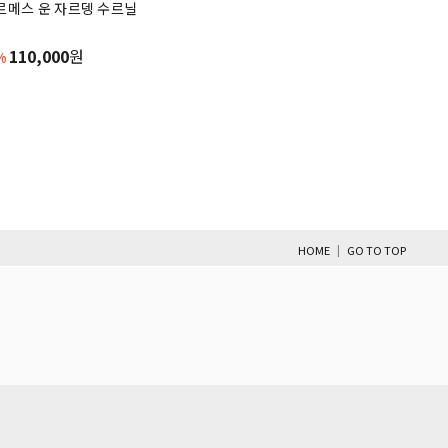
르메스 운 자르뎅 수르닐
110,000
원
%
|
HOME
GO TO TOP