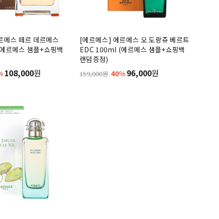
에르메스 떼르 데르메스
[에르메스] 에르메스 오 도랑쥬 베르트
l (에르메스 샘플+쇼핑백
EDC 100ml (에르메스 샘플+쇼핑백
랜덤증정)
108,000
원
96,000
원
%
40%
159,000원