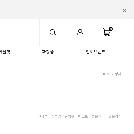
0
아울렛
화장품
전체브랜드
HOME
랑세
>
신상품
상품명
클릭순
베스트
높은가격
낮은가격