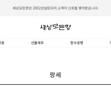
세상모든향은 2002년설립되어 고객의 신뢰를 쌓아왔습니다.
세상모든향은 대한민국 NO.1향수전문쇼핑몰입니다.
공용
선물세트
향수공병
랑세