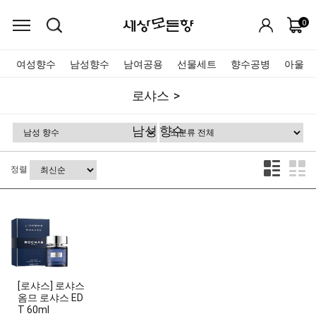
0
여성향수
남성향수
남여공용
선물세트
향수공병
아울렛
로샤스
남성 향수
정렬
[로샤스] 로샤스
옴므 로샤스 ED
T 60ml