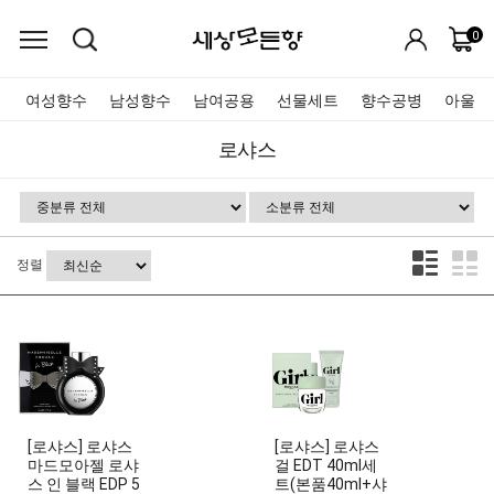
0
여성향수
남성향수
남여공용
선물세트
향수공병
아울렛
로샤스
정렬
[로샤스] 로샤스
[로샤스] 로샤스
마드모아젤 로샤
걸 EDT 40ml세
스 인 블랙 EDP 5
트(본품40ml+샤