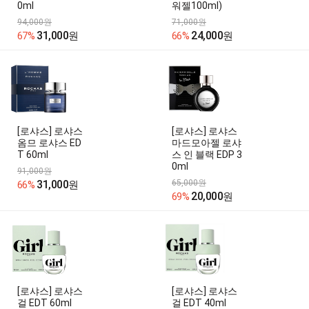
0ml
워젤100ml)
94,000원
71,000원
31,000
24,000
67%
원
66%
원
[로샤스] 로샤스
[로샤스] 로샤스
옴므 로샤스 ED
마드모아젤 로샤
T 60ml
스 인 블랙 EDP 3
0ml
91,000원
31,000
65,000원
66%
원
20,000
69%
원
[로샤스] 로샤스
[로샤스] 로샤스
걸 EDT 60ml
걸 EDT 40ml