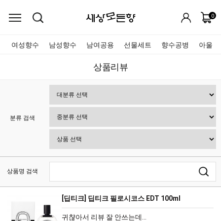
0
여성향수
남성향수
남여공용
선물세트
향수공병
아울렛
상품리뷰
분류 검색
상품명 검색
[딥티크] 딥티크 필로시코스 EDT 100ml
귀챦아서 리뷰 잘 안쓰는데...