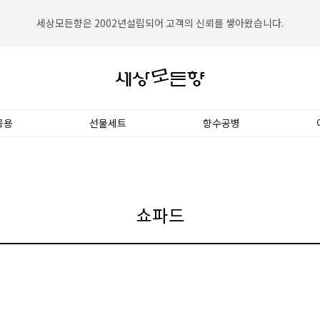
세상모든향은 2002년설립되어 고객의 신뢰를 쌓아왔습니다.
세상모든향은 대한민국 NO.1향수전문쇼핑몰입니다.
공용
선물세트
향수공병
쇼파드