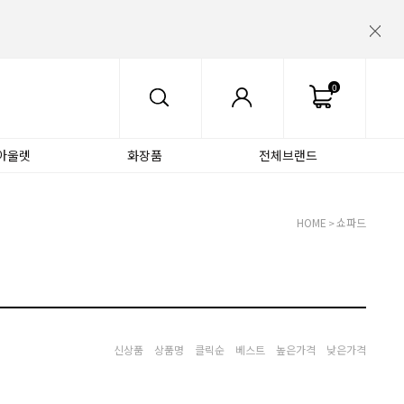
0
아울렛
화장품
전체브랜드
HOME
쇼파드
>
신상품
상품명
클릭순
베스트
높은가격
낮은가격