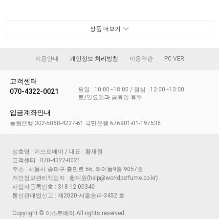
상품 더보기
이용안내
개인정보 처리방침
이용약관
PC VER
고객센터
평일 : 10:00~18:00 / 점심 : 12:00~13:00
070-4322-0021
토/일요일과 공휴일 휴무
입금계좌안내
농협은행 302-5068-4227-61 국민은행 676901-01-197536
상호명 : 이스트베이 / 대표 : 황재원
고객센터 : 070-4322-0021
주소 : 서울시 송파구 충민로 66, 와이동9층 9057호
개인정보관리책임자 : 황재원(help@worldperfume.co.kr)
사업자등록번호 : 318-12-00340
통신판매업신고 : 제2020-서울송파-3452 호
Copyright © 이스트베이 All rights reserved.