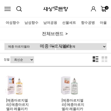
0
여성향수
남성향수
남여공용
선물세트
향수공병
아울렛
전체브랜드
메종 마르지엘라
정렬
[메종마르지엘
[메종마르지엘
라] 메종마르지
라] 메종마르지
엘라 레플리카
엘라 레플리카