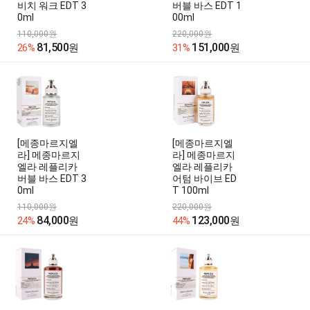
비치 워크 EDT 3
버블 바스 EDT 1
0ml
00ml
110,000원
220,000원
81,500
151,000
26%
원
31%
원
[메종마르지엘
[메종마르지엘
라] 메종마르지
라] 메종마르지
엘라 레플리카
엘라 레플리카
버블 바스 EDT 3
어텀 바이브 ED
0ml
T 100ml
110,000원
220,000원
84,000
123,000
24%
원
44%
원