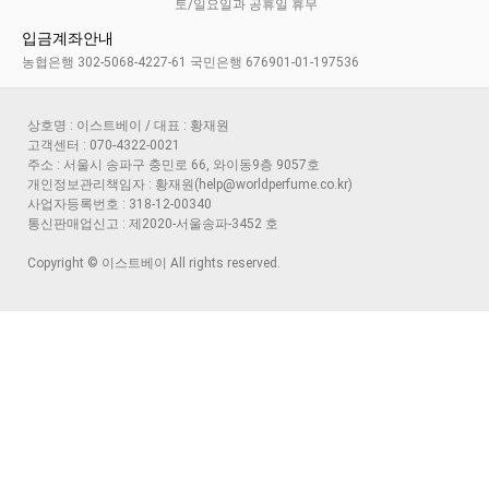
토/일요일과 공휴일 휴무
입금계좌안내
농협은행 302-5068-4227-61 국민은행 676901-01-197536
상호명 : 이스트베이 / 대표 : 황재원
고객센터 : 070-4322-0021
주소 : 서울시 송파구 충민로 66, 와이동9층 9057호
개인정보관리책임자 : 황재원(help@worldperfume.co.kr)
사업자등록번호 : 318-12-00340
통신판매업신고 : 제2020-서울송파-3452 호
Copyright © 이스트베이 All rights reserved.