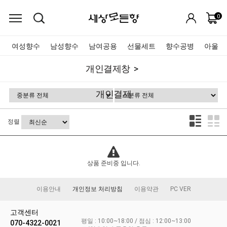
0
여성향수
남성향수
남여공용
선물세트
향수공병
아울렛
개인결제창
개인결제
정렬
상품 준비중 입니다.
이용안내
개인정보 처리방침
이용약관
PC VER
고객센터
평일 : 10:00~18:00 / 점심 : 12:00~13:00
070-4322-0021