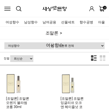
0
여성향수
남성향수
남여공용
선물세트
향수공병
아울렛
조말론
여성향수
정렬
[조말론] 조말론
[조말론] 조말론
오렌지 블라썸
잉글리쉬 오크
코롱 30ml
앤 헤이즐넛 코