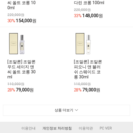
씨 쏠트 코롱 10
다린 코롱 100ml
0ml
220,000원
220,000원
148,000
33%
원
154,000
30%
원
[조말론] 조말론
[조말론] 조말론
우드 세이지 앤
피오니 앤 블러
씨 쏠트 코롱 30
쉬 스웨이드 코
ml
롱 30ml
110,000원
110,000원
79,000
79,000
28%
원
28%
원
상품 더보기
이용안내
개인정보 처리방침
이용약관
PC VER