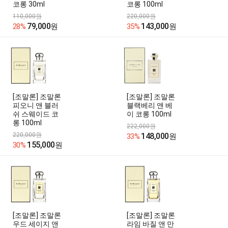
코롱 30ml
코롱 100ml
110,000원
220,000원
79,000
143,000
28%
원
35%
원
[조말론] 조말론
[조말론] 조말론
피오니 앤 블러
블랙베리 앤 베
쉬 스웨이드 코
이 코롱 100ml
롱 100ml
222,000원
220,000원
148,000
33%
원
155,000
30%
원
[조말론] 조말론
[조말론] 조말론
우드 세이지 앤
라임 바질 앤 만