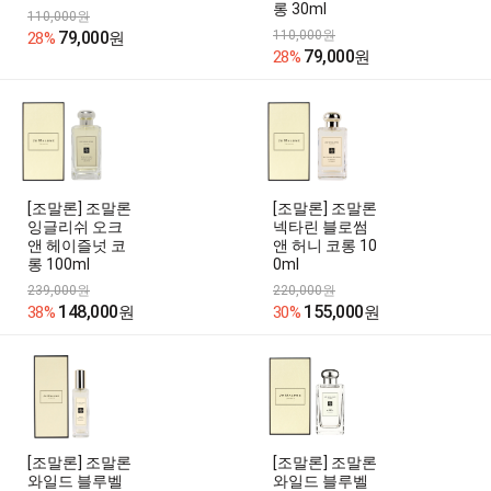
롱 30ml
110,000원
79,000
110,000원
28%
원
79,000
28%
원
[조말론] 조말론
[조말론] 조말론
잉글리쉬 오크
넥타린 블로썸
앤 헤이즐넛 코
앤 허니 코롱 10
롱 100ml
0ml
239,000원
220,000원
148,000
155,000
38%
원
30%
원
[조말론] 조말론
[조말론] 조말론
와일드 블루벨
와일드 블루벨