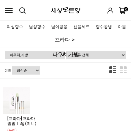
0
여성향수
남성향수
남여공용
선물세트
향수공병
아울렛
프라다
파우치,가방
정렬
[프라다] 프라다
립밤 1.3g (미니)
(품절)