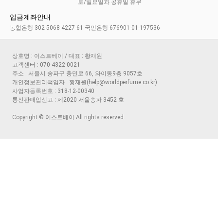
토/일요일과 공휴일 휴무
입금계좌안내
농협은행 302-5068-4227-61 국민은행 676901-01-197536
상호명 : 이스트베이 / 대표 : 황재원
고객센터 : 070-4322-0021
주소 : 서울시 송파구 충민로 66, 와이동9층 9057호
개인정보관리책임자 : 황재원(help@worldperfume.co.kr)
사업자등록번호 : 318-12-00340
통신판매업신고 : 제2020-서울송파-3452 호
Copyright © 이스트베이 All rights reserved.