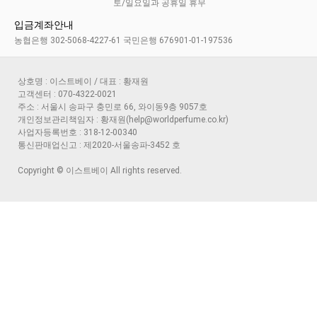
토/일요일과 공휴일 휴무
입금계좌안내
농협은행 302-5068-4227-61 국민은행 676901-01-197536
상호명 : 이스트베이 / 대표 : 황재원
고객센터 : 070-4322-0021
주소 : 서울시 송파구 충민로 66, 와이동9층 9057호
개인정보관리책임자 : 황재원(help@worldperfume.co.kr)
사업자등록번호 : 318-12-00340
통신판매업신고 : 제2020-서울송파-3452 호
Copyright © 이스트베이 All rights reserved.