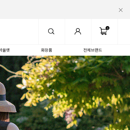
0
아울렛
화장품
전체브랜드