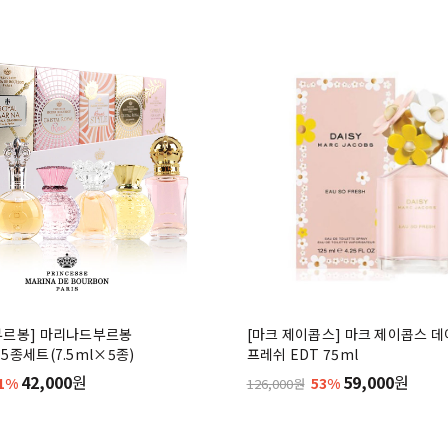
부르봉] 마리나드부르봉
[마크 제이콥스] 마크 제이콥스 데
5종세트(7.5ml×5종)
프레쉬 EDT 75ml
42,000
원
59,000
원
1%
53%
126,000원