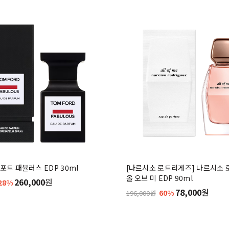
포드 패뷸러스 EDP 30ml
[나르시소 로드리게즈] 나르시소
올 오브 미 EDP 90ml
260,000
원
28%
78,000
원
60%
196,000원