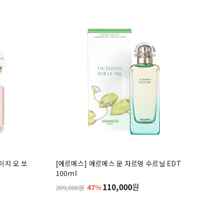
이지 오 쏘
[에르메스] 에르메스 운 자르뎅 수르닐 EDT
100ml
110,000
원
47%
209,000원