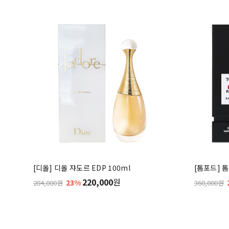
[디올] 디올 쟈도르 EDP 100ml
[톰포드] 톰
220,000
원
23%
284,000원
360,000원