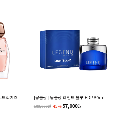
 로드리게즈
[몽블랑] 몽블랑 레전드 블루 EDP 50ml
57,000
원
45%
103,000원