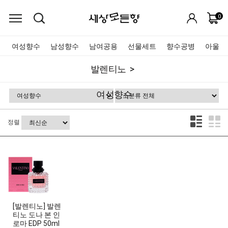
0
여성향수
남성향수
남여공용
선물세트
향수공병
아울렛
발렌티노
여성향수
정렬
[발렌티노] 발렌
티노 도나 본 인
로마 EDP 50ml