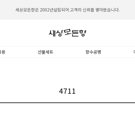
세상모든향은 2002년설립되어 고객의 신뢰를 쌓아왔습니다.
세상모든향은 대한민국 NO.1향수전문쇼핑몰입니다.
공용
선물세트
향수공병
4711