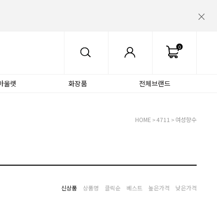
0
아울렛
화장품
전체브랜드
HOME
4711
여성향수
>
>
신상품
상품명
클릭순
베스트
높은가격
낮은가격