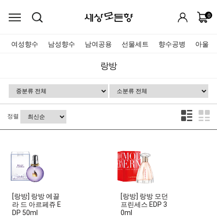
0
여성향수
남성향수
남여공용
선물세트
향수공병
아울렛
랑방
정렬
[랑방] 랑방 에끌
[랑방] 랑방 모던
라 드 아르페쥬 E
프린세스 EDP 3
DP 50ml
0ml