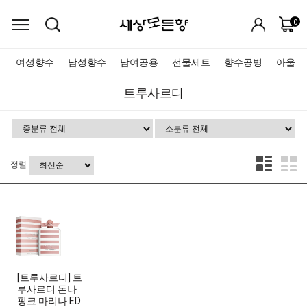
0
여성향수
남성향수
남여공용
선물세트
향수공병
아울렛
트루사르디
정렬
[트루사르디] 트
루사르디 돈나
핑크 마리나 ED