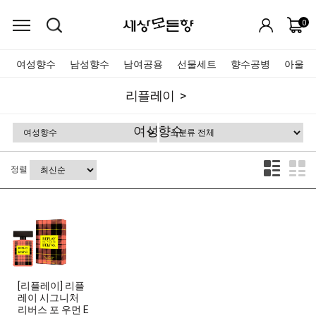
0
여성향수
남성향수
남여공용
선물세트
향수공병
아울렛
리플레이
여성향수
정렬
[리플레이] 리플
레이 시그니처
리버스 포 우먼 E