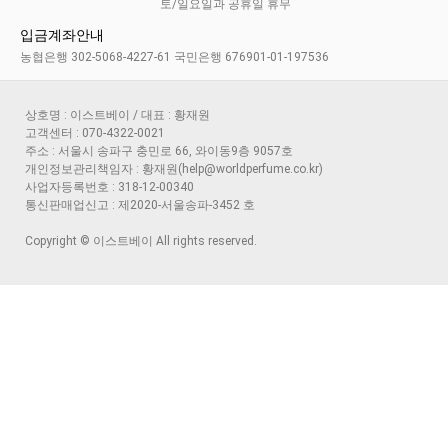
토/일요일과 공휴일 휴무
입금계좌안내
농협은행 302-5068-4227-61 국민은행 676901-01-197536
상호명 : 이스트베이 / 대표 : 황재원
고객센터 : 070-4322-0021
주소 : 서울시 송파구 충민로 66, 와이동9층 9057호
개인정보관리책임자 : 황재원(help@worldperfume.co.kr)
사업자등록번호 : 318-12-00340
통신판매업신고 : 제2020-서울송파-3452 호
Copyright © 이스트베이 All rights reserved.