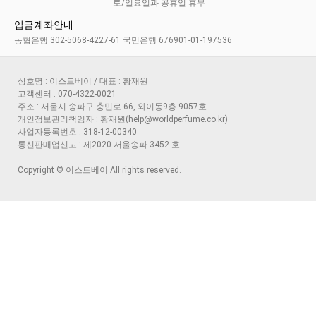
토/일요일과 공휴일 휴무
입금계좌안내
농협은행 302-5068-4227-61 국민은행 676901-01-197536
상호명 : 이스트베이 / 대표 : 황재원
고객센터 : 070-4322-0021
주소 : 서울시 송파구 충민로 66, 와이동9층 9057호
개인정보관리책임자 : 황재원(help@worldperfume.co.kr)
사업자등록번호 : 318-12-00340
통신판매업신고 : 제2020-서울송파-3452 호
Copyright © 이스트베이 All rights reserved.