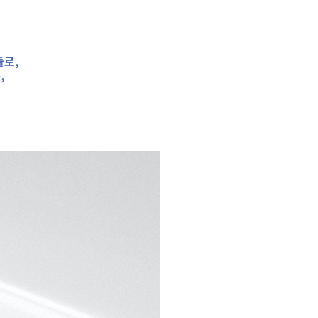
들로,
,