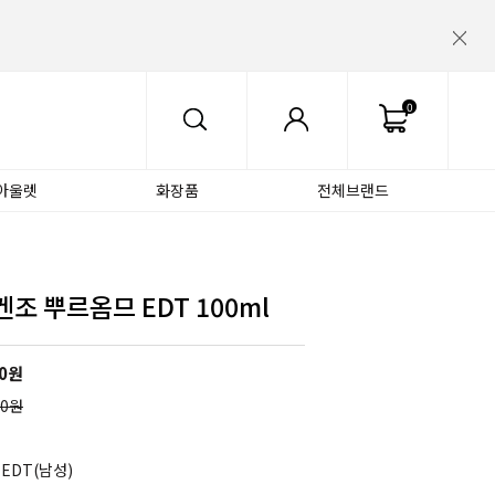
0
아울렛
화장품
전체브랜드
겐조 뿌르옴므 EDT 100ml
00원
00원
 EDT(남성)