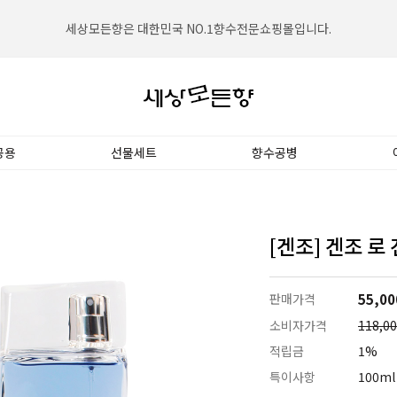
세상모든향은 대한민국 NO.1향수전문쇼핑몰입니다.
공용
선물세트
향수공병
[겐조] 겐조 로 
판매가격
55,0
소비자가격
118,0
적립금
1%
특이사항
100ml