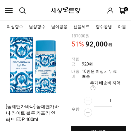
0
여성향수
남성향수
남여공용
선물세트
향수공병
아울렛
187000
원
92,000
51
%
원
적립
금
920원
배송
10만원 이상시 무료
비
배송
추가 배송비 지역
[돌체앤가바나] 돌체앤가바
수량
나 라이트 블루 카프리 인
러브 EDP 100ml