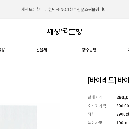
세상모든향은 대한민국 NO.1향수전문쇼핑몰입니다.
공용
선물세트
향수공병
[바이레도] 바이
판매가격
290,0
소비자가격
390,0
적립금
2900
특이사항
100m