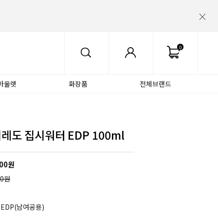
0
아울렛
화장품
전체브랜드
레도 집시워터 EDP 100ml
00
원
00원
원
l EDP(남여공용)