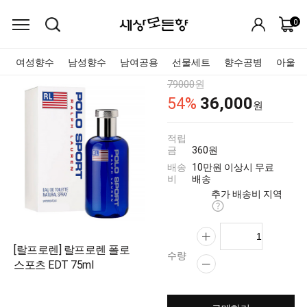
0
여성향수
남성향수
남여공용
선물세트
향수공병
아울렛
79000
원
36,000
54
%
원
적립
금
360원
배송
10만원 이상시 무료
비
배송
추가 배송비 지역
[랄프로렌] 랄프로렌 폴로
수량
스포츠 EDT 75ml